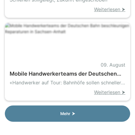
bereitet Strecke auf höhere
Weiterlesen ⮞
Geschwindigkeiten vor
09. August
Mobile Handwerkerteams der Deutschen
Bahn beschleunigen Reparaturen in
«Handwerker auf Tour: Bahnhöfe sollen schneller
Sachsen-Anhalt
sauber und sicher werden»
Weiterlesen ⮞
Mehr ⮞