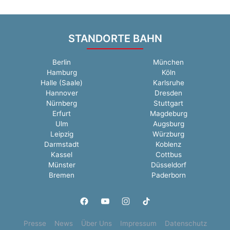
STANDORTE BAHN
Berlin
München
Hamburg
Köln
Halle (Saale)
Karlsruhe
Hannover
Dresden
Nürnberg
Stuttgart
Erfurt
Magdeburg
Ulm
Augsburg
Leipzig
Würzburg
Darmstadt
Koblenz
Kassel
Cottbus
Münster
Düsseldorf
Bremen
Paderborn
Presse
News
Über Uns
Impressum
Datenschutz