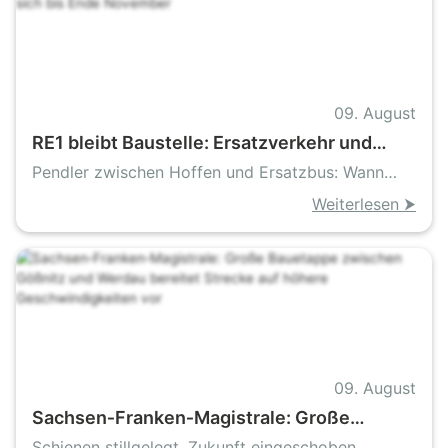
09. August
RE1 bleibt Baustelle: Ersatzverkehr und
Sperrungen ziehen sich bis Ende November
Pendler zwischen Hoffen und Ersatzbus: Wann
fährt der RE1 wieder normal
Weiterlesen ⮞
09. August
Sachsen‑Franken‑Magistrale: Große
Bauetappe zwischen Gößnitz und Werdau
Schienen stillgelegt, Zukunft eingeschoben