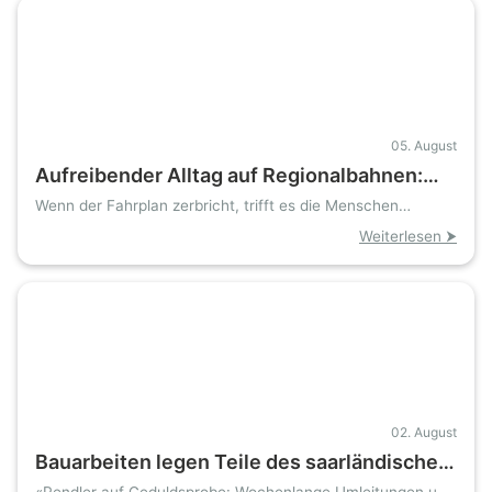
05. August
Aufreibender Alltag auf Regionalbahnen:
Zwischen Verspätung, Gewalt und Jobangst
Wenn der Fahrplan zerbricht, trifft es die Menschen
dahinter
Weiterlesen ⮞
02. August
Bauarbeiten legen Teile des saarländischen
Schienenverkehrs lahm — fünf Wochen