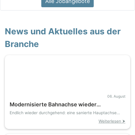
Alle Jobangebote
News und Aktuelles aus der
Branche
06. August
Modernisierte Bahnachse wieder
freigegeben: Sanierung zwischen Nürnberg
Endlich wieder durchgehend: eine sanierte Hauptachse
bringt Zugverkehr und Güterverkehr zurück auf Kurs
und Regensburg abgeschlossen
Weiterlesen ⮞