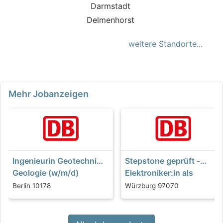
Darmstadt
Delmenhorst
weitere Standorte...
Mehr Jobanzeigen
Ingenieurin Geotechnik /
Stepstone geprüft -
Geologie (w/m/d)
Elektroniker:in als
Facharbeiter:in
Berlin 10178
Würzburg 97070
Energieanlagen...