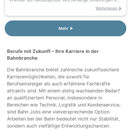
«Pendler auf Geduldsprobe: Wochenlange Umleitungen und
Ersatzbusse»
Ersatzverkehr ab 7. August
Weiterlesen ⮞
Mehr ⮞
Berufe mit Zukunft – Ihre Karriere in der
Bahnbranche
Die Bahnbranche bietet zahlreiche zukunftssichere
Karrieremöglichkeiten, die sowohl für
Berufseinsteiger als auch erfahrene Fachkräfte
attraktiv sind. Mit einem stetig wachsenden Bedarf
an qualifiziertem Personal, insbesondere in
Bereichen wie Technik, Logistik und Kundenservice,
sind Bahn Jobs eine vielversprechende Option.
Arbeiten bei der Bahn bedeutet nicht nur Stabilität,
sondern auch vielfältige Entwicklungschancen.