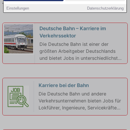
Jetzt Karrierechancen entdecken
Einstellungen
Datenschutzerklärung
Deutsche Bahn – Karriere im
Verkehrssektor
Die Deutsche Bahn ist einer der
größten Arbeitgeber Deutschlands
und bietet Jobs in unterschiedlichsten
Bereichen. Ob als Lokführer,
Fahrdienstleiter, Techniker oder im
Kundenservice – Bahnunternehmen
Karriere bei der Bahn
bieten sichere Arbeitsplätze mit
Tarifverträgen, attraktiven
Die Deutsche Bahn und andere
Sozialleistungen und
Verkehrsunternehmen bieten Jobs für
Karrieremöglichkeiten. Besonders für
Lokführer, Ingenieure, Servicekräfte
Quereinsteiger, Teilzeitkräfte und
und IT-Experten – mit sicheren Jobs
Auszubildende gibt es viele
und guten Gehältern.
Einstiegsmöglichkeiten. Auch in den