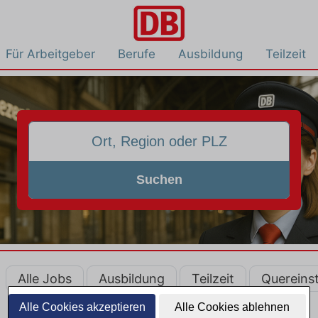
Für Arbeitgeber
Berufe
Ausbildung
Teilzeit
Suchen
Alle Jobs
Ausbildung
Teilzeit
Quereinst
Alle Cookies akzeptieren
Alle Cookies ablehnen