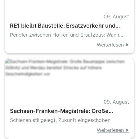
09. August
RE1 bleibt Baustelle: Ersatzverkehr und
Sperrungen ziehen sich bis Ende November
Pendler zwischen Hoffen und Ersatzbus: Wann
fährt der RE1 wieder normal
Weiterlesen ⮞
09. August
Sachsen‑Franken‑Magistrale: Große
Bauetappe zwischen Gößnitz und Werdau
Schienen stillgelegt, Zukunft eingeschoben
bereitet Strecke auf höhere
Weiterlesen ⮞
Geschwindigkeiten vor