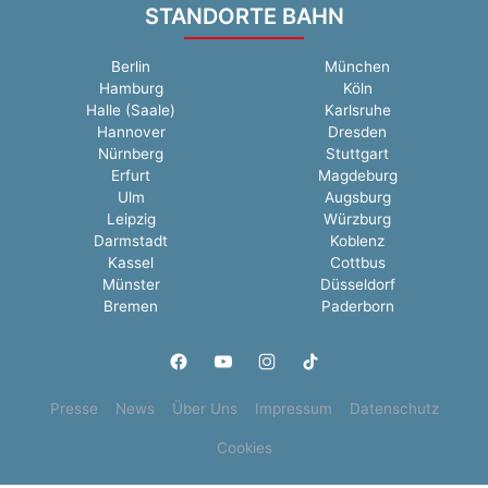
STANDORTE BAHN
Berlin
München
Hamburg
Köln
Halle (Saale)
Karlsruhe
Hannover
Dresden
Nürnberg
Stuttgart
Erfurt
Magdeburg
Ulm
Augsburg
Leipzig
Würzburg
Darmstadt
Koblenz
Kassel
Cottbus
Münster
Düsseldorf
Bremen
Paderborn
Presse
News
Über Uns
Impressum
Datenschutz
Cookies