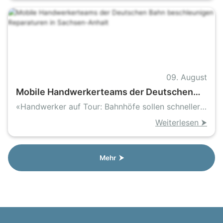
09. August
Mobile Handwerkerteams der Deutschen
Bahn beschleunigen Reparaturen in
«Handwerker auf Tour: Bahnhöfe sollen schneller
Sachsen-Anhalt
sauber und sicher werden»
Weiterlesen ⮞
Mehr ⮞