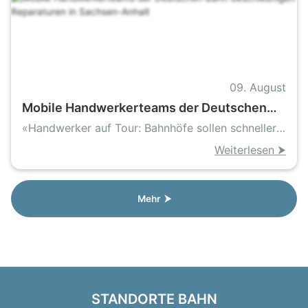
09. August
Mobile Handwerkerteams der Deutschen
Bahn beschleunigen Reparaturen in
«Handwerker auf Tour: Bahnhöfe sollen schneller
Sachsen-Anhalt
sauber und sicher werden»
Weiterlesen ⮞
Mehr ⮞
STANDORTE BAHN