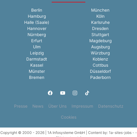
Berlin
München
Hamburg
Köln
Halle (Saale)
Karlsruhe
Hannover
Dresden
Nürnberg
Stuttgart
Erfurt
Magdeburg
Ulm
Augsburg
Leipzig
Würzburg
Darmstadt
Koblenz
Kassel
Cottbus
Münster
Düsseldorf
Bremen
Paderborn
Presse
News
Über Uns
Impressum
Datenschutz
Cookies
Copyright © 2000 - 2026 | 1A Infosysteme GmbH | Content by: 1a-sites-jobs - -