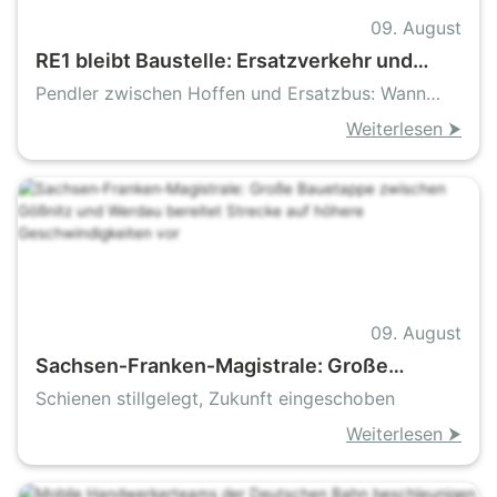
09. August
RE1 bleibt Baustelle: Ersatzverkehr und
Sperrungen ziehen sich bis Ende November
Pendler zwischen Hoffen und Ersatzbus: Wann
fährt der RE1 wieder normal
Weiterlesen ⮞
09. August
Sachsen‑Franken‑Magistrale: Große
Bauetappe zwischen Gößnitz und Werdau
Schienen stillgelegt, Zukunft eingeschoben
bereitet Strecke auf höhere
Weiterlesen ⮞
Geschwindigkeiten vor