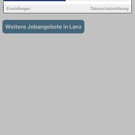
Stellenangebote für Teilzeit in Lanz
Einstellungen
Datenschutzerklärung
Weitere Jobangebote in Lanz