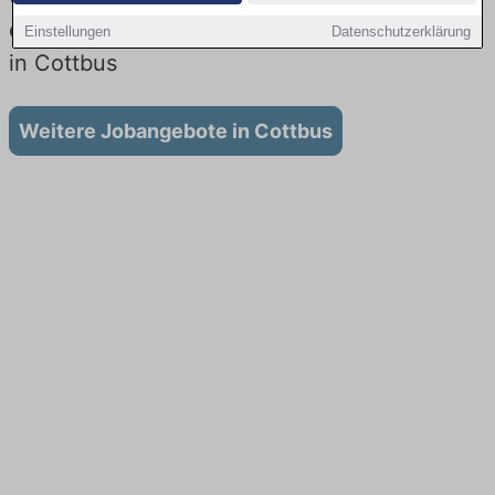
es keine Stellenangebote für Quereinsteiger
Einstellungen
Datenschutzerklärung
in Cottbus
Weitere Jobangebote in Cottbus