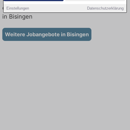
es keine Stellenangebote für Quereinsteiger
Einstellungen
Datenschutzerklärung
in Bisingen
Weitere Jobangebote in Bisingen