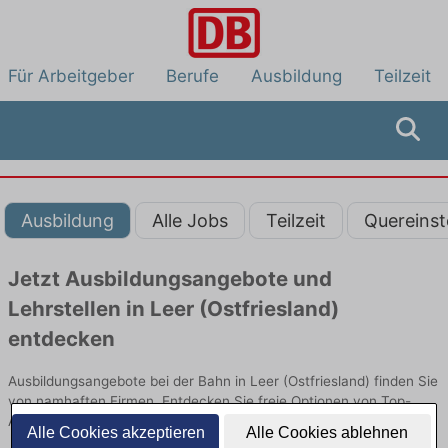
Für Arbeitgeber
Berufe
Ausbildung
Teilzeit
Ausbildung
Alle Jobs
Teilzeit
Quereinst
Jetzt Ausbildungsangebote und
Lehrstellen in Leer (Ostfriesland)
entdecken
Ausbildungsangebote bei der Bahn in Leer (Ostfriesland) finden Sie
von namhaften Firmen. Entdecken Sie freie Optionen von Top-
Arbeitgebern und bewerben Sie sich noch heute.
Alle Cookies akzeptieren
Alle Cookies ablehnen