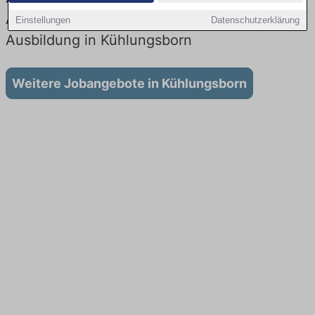
Aktuell gibt es keine Stellenangebote für
Einstellungen
Datenschutzerklärung
Ausbildung in Kühlungsborn
Weitere Jobangebote in Kühlungsborn