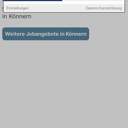
gibt es keine Stellenangebote für Ausbildung
Einstellungen
Datenschutzerklärung
in Könnern
Weitere Jobangebote in Könnern