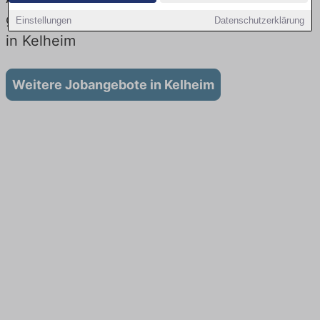
gibt es keine Stellenangebote für Ausbildung
Einstellungen
Datenschutzerklärung
in Kelheim
Weitere Jobangebote in Kelheim