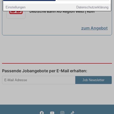
Girls@DB - Ausbildung
Einstellungen
Datenschutzerklärung
Lokführer:in 2027
neu
Deutsche Bahn AG Region West | Köln
zum Angebot
Passende Jobangebote per E-Mail erhalten:
Job Newsletter