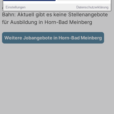
Ausbildung in Horn-Bad Meinberg bei der
Einstellungen
Datenschutzerklärung
Bahn: Aktuell gibt es keine Stellenangebote
für Ausbildung in Horn-Bad Meinberg
Weitere Jobangebote in Horn-Bad Meinberg