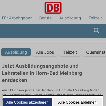
Für Arbeitgeber
Berufe
Ausbildung
Teilzeit
Ausbildung
Alle Jobs
Teilzeit
Quereinst
Jetzt Ausbildungsangebote und
Lehrstellen in Horn-Bad Meinberg
entdecken
Ausbildungsangebote bei der Bahn in Horn-Bad Meinberg finden
Sie von namhaften Firmen. Entdecken Sie freie Optionen von Top-
Arbeitgebern und bewerben Sie sich noch heute.
Alle Cookies akzeptieren
Alle Cookies ablehnen