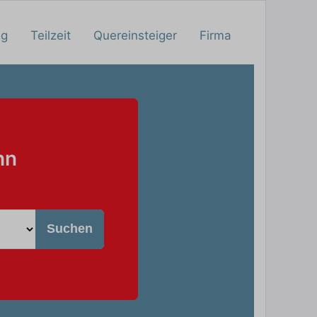
ng
Teilzeit
Quereinsteiger
Firma
hn
Suchen