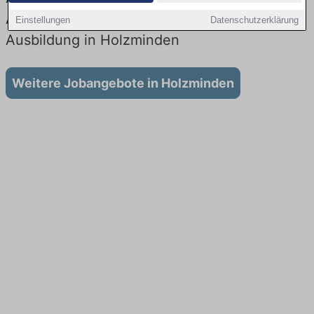
Aktuell gibt es keine Stellenangebote für
Einstellungen
Datenschutzerklärung
Ausbildung in Holzminden
Weitere Jobangebote in Holzminden