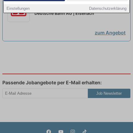
Ausbildung Zugverkehrssteuerer
Einstellungen
Datenschutzerklärung
2027 (w/m/d)...
neu
Deutsche Bahn AG | Eisenach
zum Angebot
Passende Jobangebote per E-Mail erhalten:
Job Newsletter