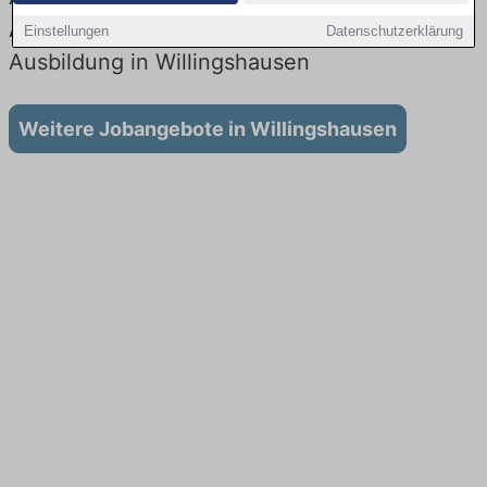
Aktuell gibt es keine Stellenangebote für
Einstellungen
Datenschutzerklärung
Ausbildung in Willingshausen
Weitere Jobangebote in Willingshausen