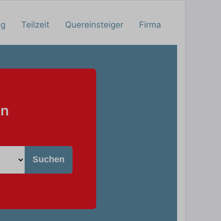
ng
Teilzeit
Quereinsteiger
Firma
hn
Suchen