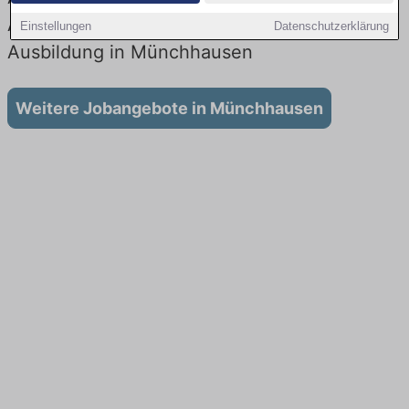
Aktuell gibt es keine Stellenangebote für
Einstellungen
Datenschutzerklärung
Ausbildung in Münchhausen
Weitere Jobangebote in Münchhausen