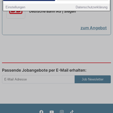
Ausbildung Elektroniker:in für
Einstellungen
Datenschutzerklärung
Betriebstechnik 2026...
neu
Deutsche Bahn AG | Siegen
zum Angebot
Passende Jobangebote per E-Mail erhalten:
Job Newsletter