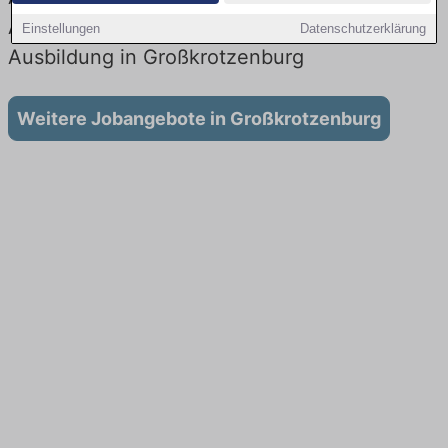
Aktuell gibt es keine Stellenangebote für
Einstellungen
Datenschutzerklärung
Ausbildung in Großkrotzenburg
Weitere Jobangebote in Großkrotzenburg