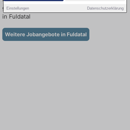
gibt es keine Stellenangebote für Ausbildung
Einstellungen
Datenschutzerklärung
in Fuldatal
Weitere Jobangebote in Fuldatal