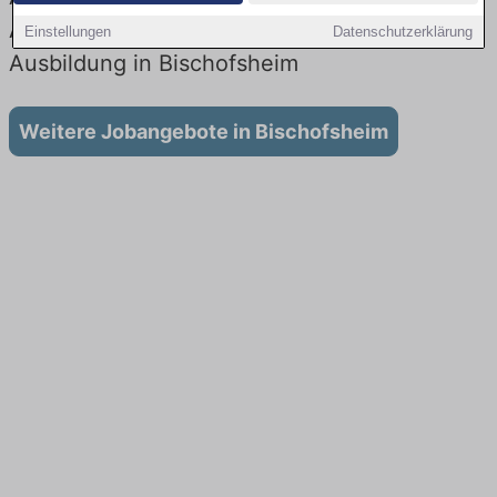
Aktuell gibt es keine Stellenangebote für
Einstellungen
Datenschutzerklärung
Ausbildung in Bischofsheim
Weitere Jobangebote in Bischofsheim