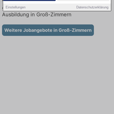
Aktuell gibt es keine Stellenangebote für
Einstellungen
Datenschutzerklärung
Ausbildung in Groß-Zimmern
Weitere Jobangebote in Groß-Zimmern