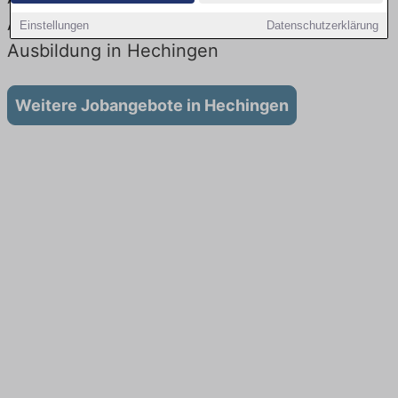
Aktuell gibt es keine Stellenangebote für
Einstellungen
Datenschutzerklärung
Ausbildung in Hechingen
Weitere Jobangebote in Hechingen