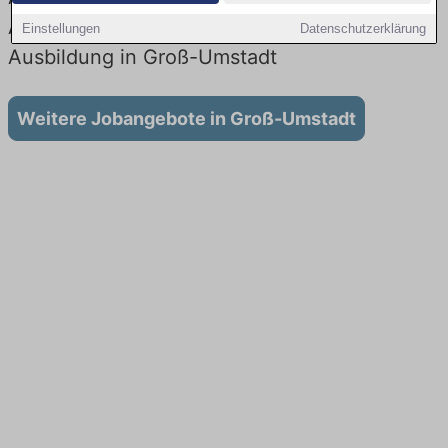
Aktuell gibt es keine Stellenangebote für
Einstellungen
Datenschutzerklärung
Ausbildung in Groß-Umstadt
Weitere Jobangebote in Groß-Umstadt