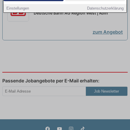
Girls@DB - Ausbildung
Einstellungen
Datenschutzerklärung
Lokführer:in 2027
neu
Deutsche Bahn AG Region West | Köln
zum Angebot
Passende Jobangebote per E-Mail erhalten:
Job Newsletter