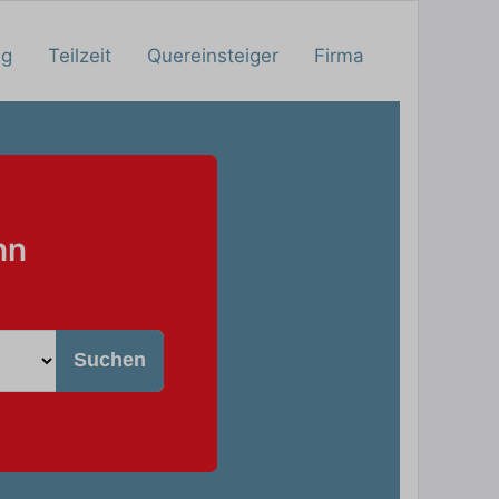
ng
Teilzeit
Quereinsteiger
Firma
hn
Suchen