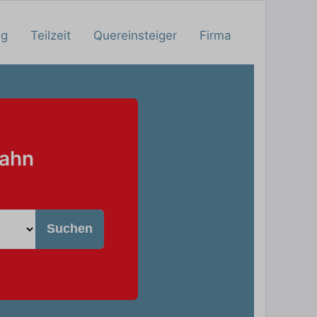
ng
Teilzeit
Quereinsteiger
Firma
Bahn
Suchen