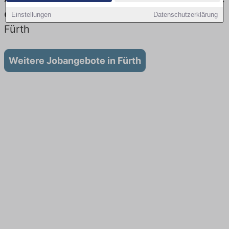
es keine Stellenangebote für Ausbildung in
Einstellungen
Datenschutzerklärung
Fürth
Weitere Jobangebote in Fürth