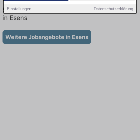
gibt es keine Stellenangebote für Ausbildung
Einstellungen
Datenschutzerklärung
in Esens
Weitere Jobangebote in Esens