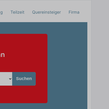
ng
Teilzeit
Quereinsteiger
Firma
hn
Suchen