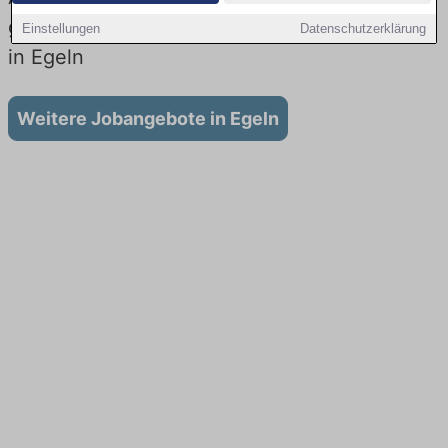
gibt es keine Stellenangebote für Ausbildung
Einstellungen
Datenschutzerklärung
in Egeln
Weitere Jobangebote in Egeln