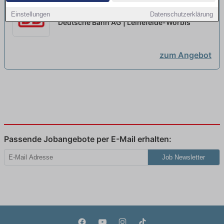
Ausbildung Elektroniker:in für
Einstellungen
Datenschutzerklärung
Betriebstechnik im Streckennetz
Deutsche Bahn AG | Leinefelde-Worbis
2027...
neu
zum Angebot
Passende Jobangebote per E-Mail erhalten:
Job Newsletter