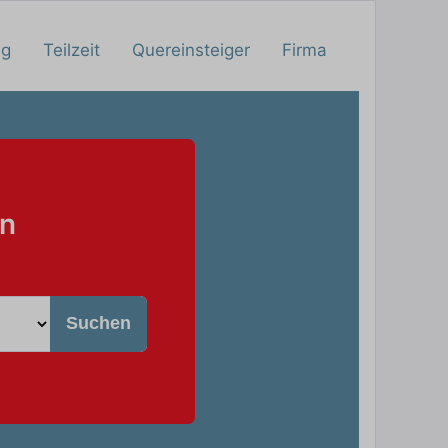
ng
Teilzeit
Quereinsteiger
Firma
hn
Suchen