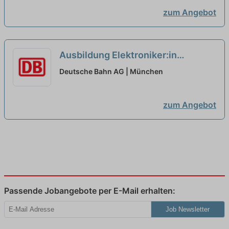
zum Angebot
Ausbildung Elektroniker:in
Betriebstechnik S-Bahn München
Deutsche Bahn AG | München
2027 - For German Resident Only
neu
zum Angebot
Passende Jobangebote per E-Mail erhalten:
Job Newsletter