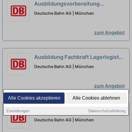
Ausbildungsvorbereitung
Lokführer:in S-Bahn München
Deutsche Bahn AG | München
2026
neu
zum Angebot
Ausbildung Fachkraft Lagerlogistik
S-Bahn München 2027 (w/m/d)
neu
Deutsche Bahn AG | München
zum Angebot
Alle Cookies akzeptieren
Alle Cookies ablehnen
Ausbildung Lokführer:in S-Bahn
Einstellungen
Datenschutzerklärung
München 2027
neu
Deutsche Bahn AG | München