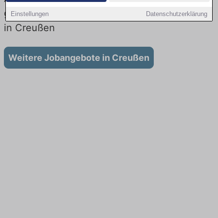
gibt es keine Stellenangebote für Ausbildung
Einstellungen
Datenschutzerklärung
in Creußen
Weitere Jobangebote in Creußen