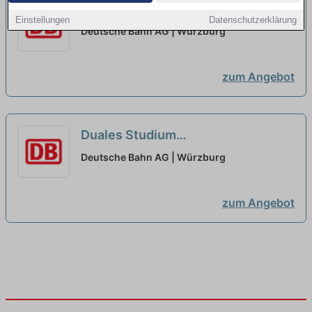
Deine Ausbildung@DB + Chance
Einstellungen
Datenschutzerklärung
auf ein Gaming Stipendium
neu
Deutsche Bahn AG | Würzburg
zum Angebot
Duales Studium
Bauingenieurwesen mit
Deutsche Bahn AG | Würzburg
Ausbildung 2026 (w/m/d)
neu
zum Angebot