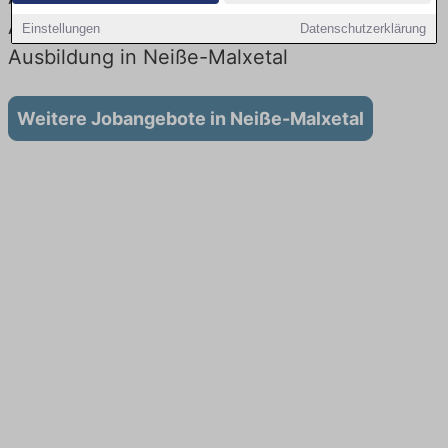
Aktuell gibt es keine Stellenangebote für
Einstellungen
Datenschutzerklärung
Ausbildung in Neiße-Malxetal
Weitere Jobangebote in Neiße-Malxetal