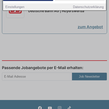
Ausbildung Zugverkehrssteuerer
Einstellungen
Datenschutzerklärung
2027 (w/m/d)
neu
Deutsche Bahn AG | Hoyerswerda
zum Angebot
Passende Jobangebote per E-Mail erhalten:
Job Newsletter