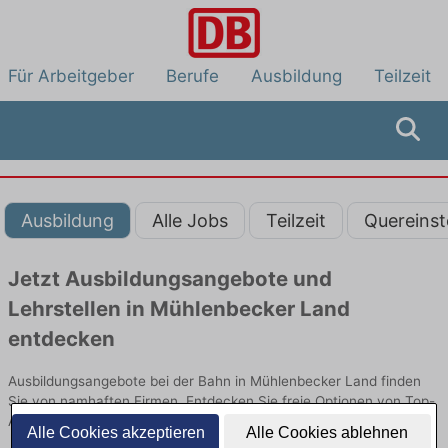
Für Arbeitgeber
Berufe
Ausbildung
Teilzeit
Ausbildung
Alle Jobs
Teilzeit
Quereinst
Jetzt Ausbildungsangebote und
Lehrstellen in Mühlenbecker Land
entdecken
Ausbildungsangebote bei der Bahn in Mühlenbecker Land finden
Sie von namhaften Firmen. Entdecken Sie freie Optionen von Top-
Arbeitgebern und bewerben Sie sich noch heute.
Alle Cookies akzeptieren
Alle Cookies ablehnen