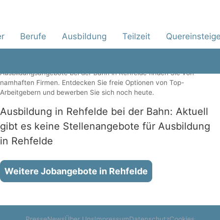
Ausbildung
Alle Jobs
Teilzeit
Quereinsteiger
Jetzt Ausbildungsangebote und Lehrstellen
er
Berufe
Ausbildung
Teilzeit
Quereinsteige
in Rehfelde entdecken
Ausbildungsangebote bei der Bahn in Rehfelde finden Sie von
namhaften Firmen. Entdecken Sie freie Optionen von Top-
Arbeitgebern und bewerben Sie sich noch heute.
Ausbildung in Rehfelde bei der Bahn: Aktuell
gibt es keine Stellenangebote für Ausbildung
in Rehfelde
Weitere Jobangebote in Rehfelde
Presse
News
Über Uns
Impressum
Datenschutz
Cookies