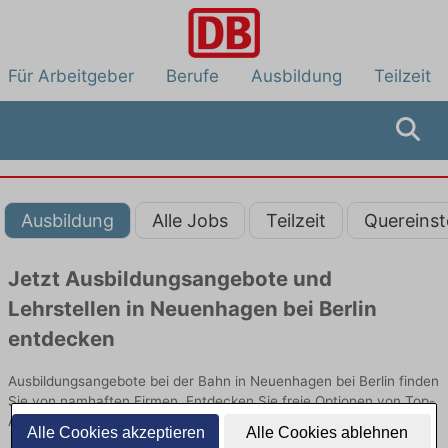
Für Arbeitgeber
Berufe
Ausbildung
Teilzeit
Ausbildung
Alle Jobs
Teilzeit
Quereinst
Jetzt Ausbildungsangebote und
Lehrstellen in Neuenhagen bei Berlin
entdecken
Ausbildungsangebote bei der Bahn in Neuenhagen bei Berlin finden
Sie von namhaften Firmen. Entdecken Sie freie Optionen von Top-
Arbeitgebern und bewerben Sie sich noch heute.
Alle Cookies akzeptieren
Alle Cookies ablehnen