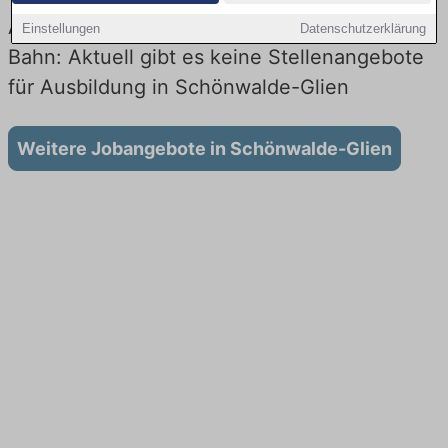
Ausbildung in Schönwalde-Glien bei der
Einstellungen
Datenschutzerklärung
Bahn: Aktuell gibt es keine Stellenangebote
für Ausbildung in Schönwalde-Glien
Weitere Jobangebote in Schönwalde-Glien