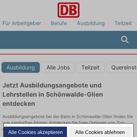
Für Arbeitgeber
Berufe
Ausbildung
Teilzeit
Ausbildung
Alle Jobs
Teilzeit
Quereinst
Jetzt Ausbildungsangebote und
Lehrstellen in Schönwalde-Glien
entdecken
Ausbildungsangebote bei der Bahn in Schönwalde-Glien finden Sie
von namhaften Firmen. Entdecken Sie freie Optionen von Top-
Arbeitgebern und bewerben Sie sich noch heute.
Alle Cookies akzeptieren
Alle Cookies ablehnen