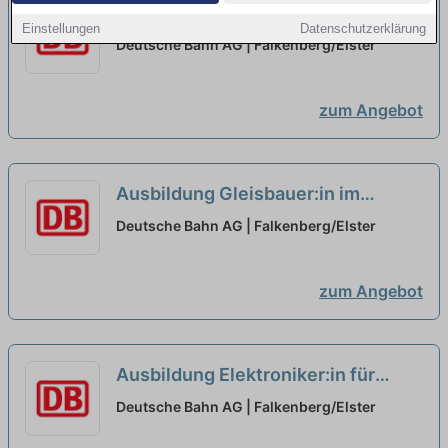
Ausbildung Zugverkehrssteuerer
Einstellungen
Datenschutzerklärung
2027 (w/m/d)...
neu
Deutsche Bahn AG | Falkenberg/Elster
zum Angebot
Ausbildung Gleisbauer:in im
Streckennetz 2027...
neu
Deutsche Bahn AG | Falkenberg/Elster
zum Angebot
Ausbildung Elektroniker:in für
Betriebstechnik im Streckennetz
Deutsche Bahn AG | Falkenberg/Elster
2027...
neu