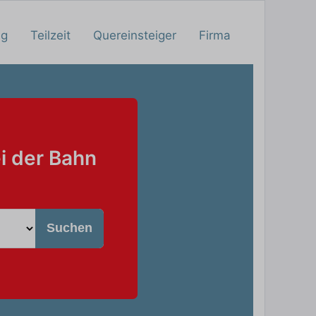
ng
Teilzeit
Quereinsteiger
Firma
i der Bahn
Suchen