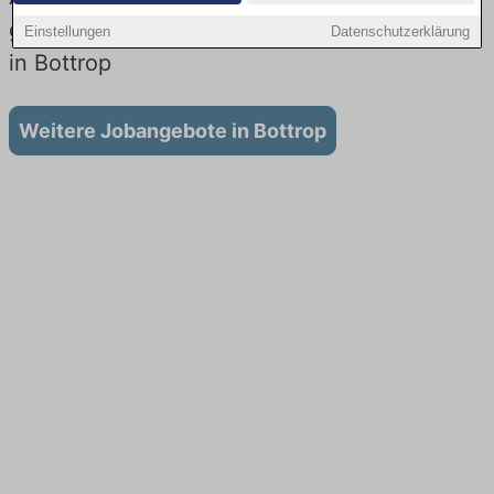
gibt es keine Stellenangebote für Ausbildung
Einstellungen
Datenschutzerklärung
in Bottrop
Weitere Jobangebote in Bottrop