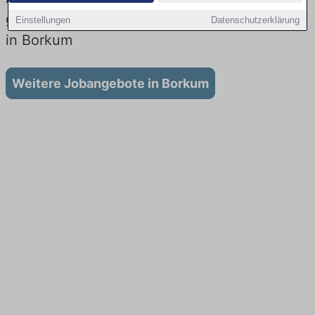
gibt es keine Stellenangebote für Ausbildung
Einstellungen
Datenschutzerklärung
in Borkum
Weitere Jobangebote in Borkum