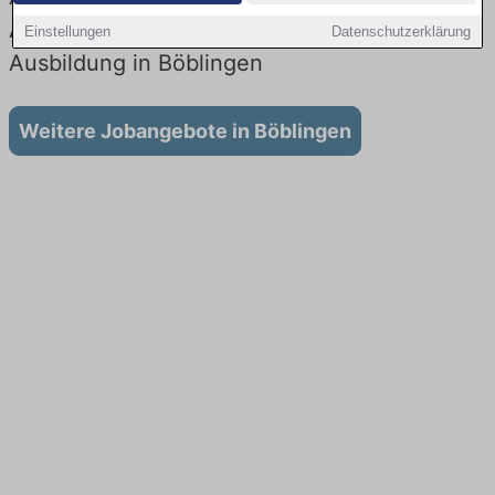
Aktuell gibt es keine Stellenangebote für
Einstellungen
Datenschutzerklärung
Ausbildung in Böblingen
Weitere Jobangebote in Böblingen