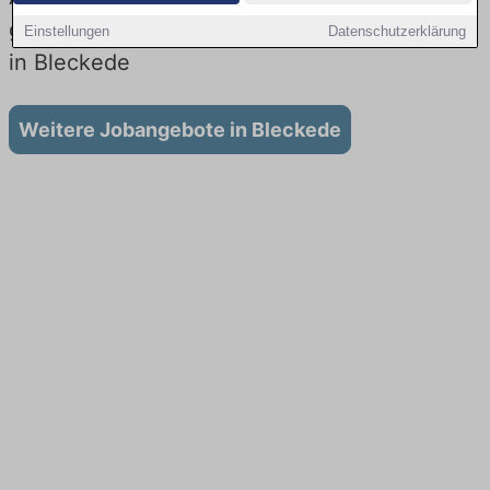
gibt es keine Stellenangebote für Ausbildung
Einstellungen
Datenschutzerklärung
in Bleckede
Weitere Jobangebote in Bleckede